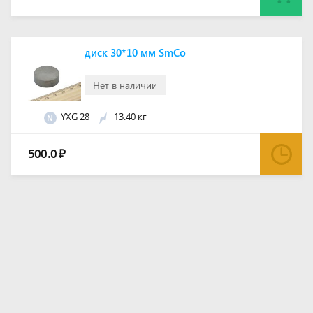
диск 30*10 мм SmCo
Нет в наличии
YXG 28
13.40 кг
N
500.0
₽