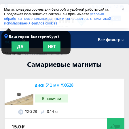
Петрозаводск
8-800-555-42-96
Мы используем cookies для быстрой и удобной работы сайта.
✕
Продолжая пользоваться сайтом, вы принимаете
условия
обработки персональных данных и соглашаетесь с политикой
использования файлов cookies
Екатеринбург?
Ваш город
ЛЮБОЙ
Все фильтры
ФОРМЫ
ДА
НЕТ
Магниты
/
Самариевые магниты
Самариевые магниты
диск 5*1 мм YXG28
В наличии
YXG 28
0.14 кг
N
15.0
₽