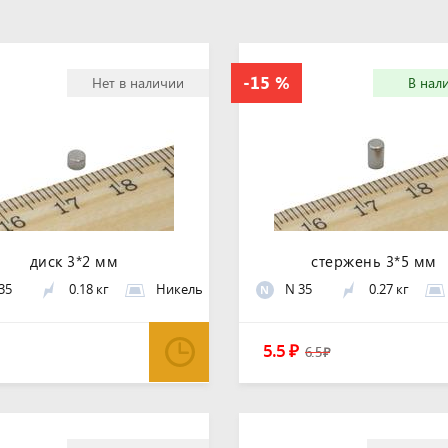
Нет в наличии
В нал
диск 3*2 мм
стержень 3*5 мм
35
0.18 кг
Никель
N 35
0.27 кг
N
5.5
₽
6.5
₽