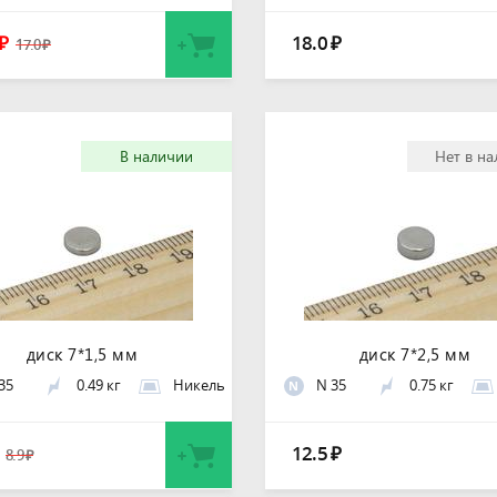
18.0
₽
₽
17.0
₽
В наличии
Нет в н
диск 7*1,5 мм
диск 7*2,5 мм
35
0.49 кг
Никель
N 35
0.75 кг
N
12.5
₽
8.9
₽