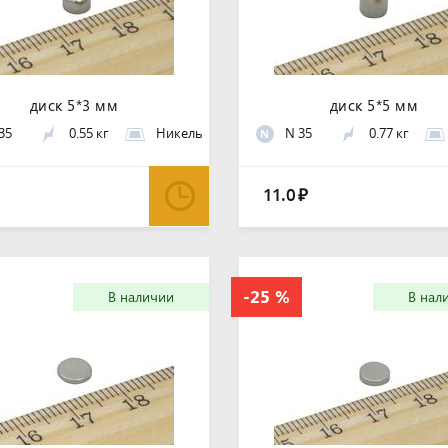
диск 5*3 мм
диск 5*5 мм
35
0.55 кг
Никель
N 35
0.77 кг
N
11.0
₽
В наличии
В нал