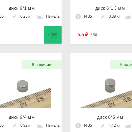
диск 6*1 мм
диск 6*1,5 мм
35
0.25 кг
Никель
N 35
0.39 кг
N
5.5
₽
7.3
₽
В наличии
В нал
диск 6*4 мм
диск 6*6 мм
35
0.92 кг
Никель
N 35
1.12 кг
N