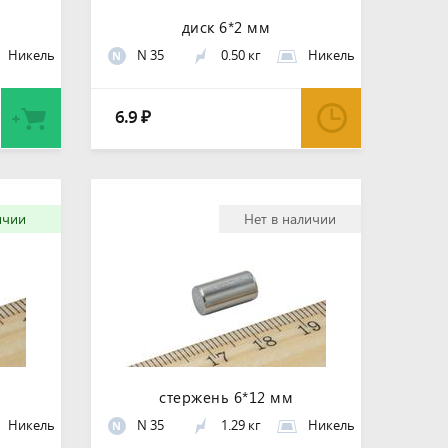
диск 6*2 мм
Никель
N 35
0.50 кг
Никель
N
6.9
₽
ичии
Нет в наличии
стержень 6*12 мм
Никель
N 35
1.29 кг
Никель
N