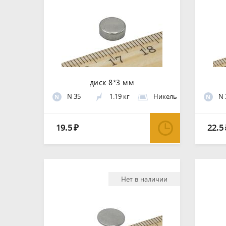
диск 8*3 мм
N 35
1.19 кг
Никель
N 
N
N
19.5
22.5
₽
Нет в наличии