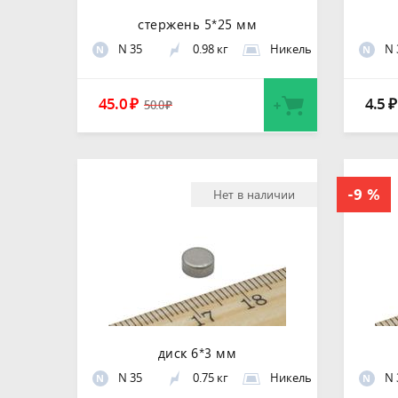
стержень 5*25 мм
N 35
0.98 кг
Никель
N 
N
N
45.0
4.5
₽
₽
50.0
₽
Нет в наличии
диск 6*3 мм
N 35
0.75 кг
Никель
N 
N
N