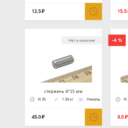
12.5
15.5
₽
Нет в наличии
стержень 6*15 мм
N 35
1.34 кг
Никель
N 
N
N
45.0
8.5
₽
₽