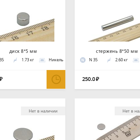
диск 8*5 мм
стержень 8*50 мм
35
1.73 кг
Никель
N 35
2.60 кг
N
250.0
₽
₽
Нет в наличии
Нет в н