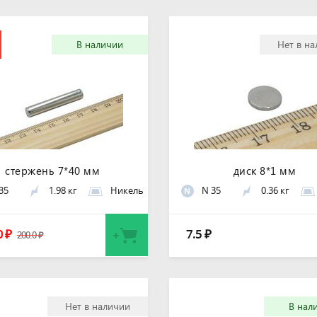
В наличии
Нет в н
стержень 7*40 мм
диск 8*1 мм
35
1.98 кг
Никель
N 35
0.36 кг
N
0
7.5
₽
₽
200.0
₽
Нет в наличии
В нал