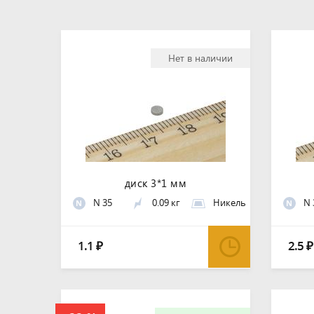
Нет в наличии
диск 3*1 мм
N 35
0.09 кг
Никель
N 
N
N
1.1
2.5
₽
₽