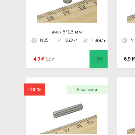
диск 5*1,5 мм
N 35
0.29 кг
Никель
N 
N
N
4.9
6.9
₽
₽
5.9
₽
В наличии