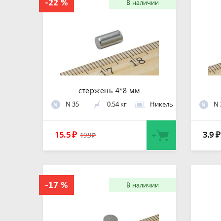
В наличии
стержень 4*8 мм
N 35
0.54 кг
Никель
N 
N
N
15.5
3.9
₽
₽
19.9
₽
В наличии