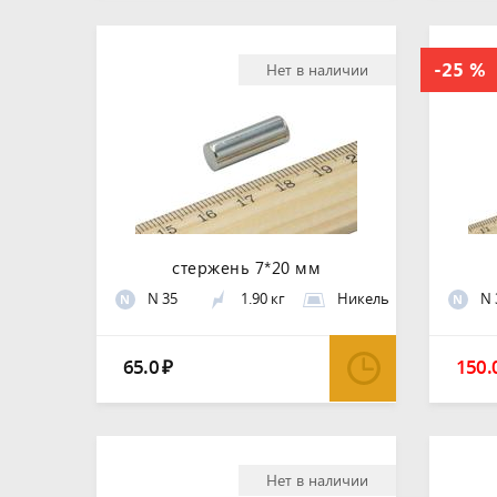
Нет в наличии
стержень 7*20 мм
N 35
1.90 кг
Никель
N 
N
N
65.0
150.
₽
Нет в наличии